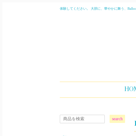
体験してください。 大胆に、華やかに舞う、Balloonのある生
HO
search