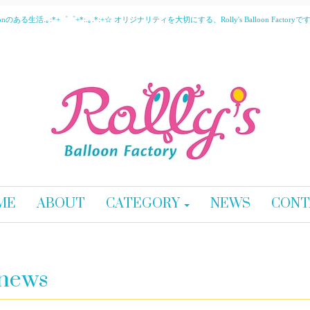
活.｡:*+゜゜+*:.｡.*:+☆ オリジナリティを大切にする、Rolly's Balloon Factoryで
ME
ABOUT
CATEGORY
NEWS
CONT
news